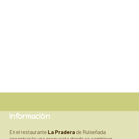
Información
En el restaurante
La Pradera
de Ruiseñada
encontrarás una propuesta donde se combinan